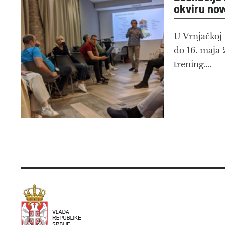
okviru no
U Vrnjačkoj 
do 16. maja 
trening….