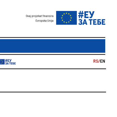
Ovaj projekat finansira
Evropska Unija
RS/
EN